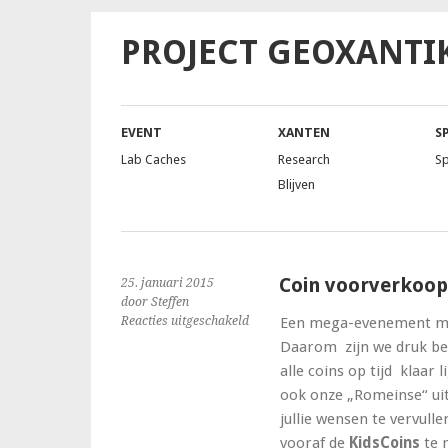
PROJECT GEOXANTI
EVENT
XANTEN
S
Lab Caches
Research
S
Blijven
Coin voorverkoop
25. januari 2015
door Steffen
voor
Reacties uitgeschakeld
Een mega-evenement moe
Coin
Daarom zijn we druk bez
voorverkoop
alle coins op tijd klaar
ook onze „Romeinse“ uit
jullie wensen te vervull
vooraf de
KidsCoins
te 