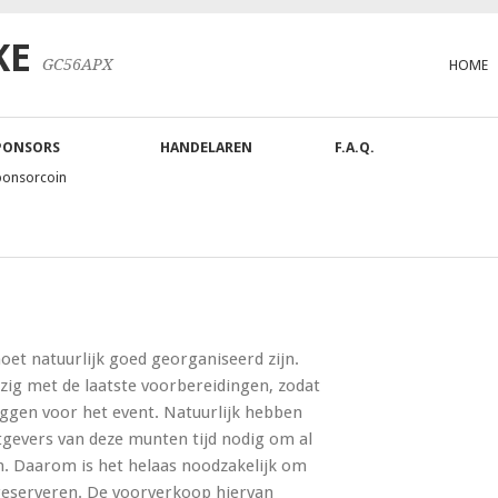
KE
GC56APX
HOME
PONSORS
HANDELAREN
F.A.Q.
ponsorcoin
t natuurlijk goed georganiseerd zijn.
ig met de laatste voorbereidingen, zodat
 liggen voor het event. Natuurlijk hebben
gevers van deze munten tijd nodig om al
en. Daarom is het helaas noodzakelijk om
reserveren. De voorverkoop hiervan