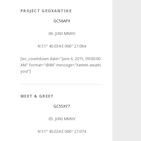
PROJECT GEOXANTIKE
GC56APX
06. JUNI MMXV
N 51° 40.034 E 006° 27.084
[wc_countdown date="June 6, 2015, 09:00:00
AM" format="dHM" message="Xanten awaits
you!"]
MEET & GREET
GC55XY7
05. JUNI MMXV
N 51° 40.024 E 006° 27.074