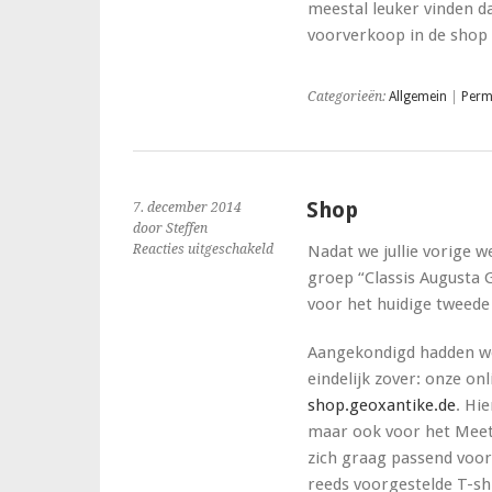
meestal leuker vinden da
voorverkoop in de shop 
Categorieën:
Allgemein
|
Perm
Shop
7. december 2014
door Steffen
voor
Reacties uitgeschakeld
Nadat we jullie vorige 
Shop
groep “Classis Augusta
voor het huidige tweede
Aangekondigd hadden we 
eindelijk zover: onze on
shop.geoxantike.de
. Hi
maar ook voor het Meet 
zich graag passend voor 
reeds voorgestelde T-sh