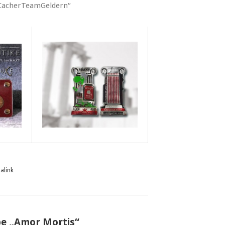
 „CacherTeamGeldern“
alink
e „Amor Mortis“