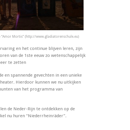
 “Amor Mortis” (http://www.gladiatorenschule.eu)
varing en het continue blijven leren, zijn
oren van de 1ste eeuw zo wetenschappelijk
neer te zetten
de en spannende gevechten in een unieke
theater. Hierdoor kunnen we nu uitkijken
epunten van het programma van
llen de Neder-Rijn te ontdekken op de
nkel nu huren “Niederrheinräder”.