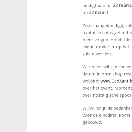
eindigt dan op
22 febru
op
22 maart
.
Zoals aangekondigd, zull
aantal de coins gelimite
meer volgen. Houdt hie
event, omdat er op het 
zullen worden.
Wie zeker wil zijn van e
datum in onze shop rese
website:
www.GeoXantik
over het event. Momentee
over nostalgische spoo
Wij willen jullie bedank
voor de einddata, Rome w
gebouwd.