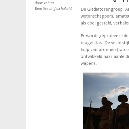
door Tobias
voor
Reacties uitgeschakeld
De Gladiatorengroep “A
Gladiatorengruppe
wetenschappers, amateu
„Amor
als doel gesteld, verhal
Mortis“
Er wordt geprobeerd de 
mogelijk is. De vechtstij
hulp van bronnen (foto’s
ontwikkeld naar aanleid
wapens.