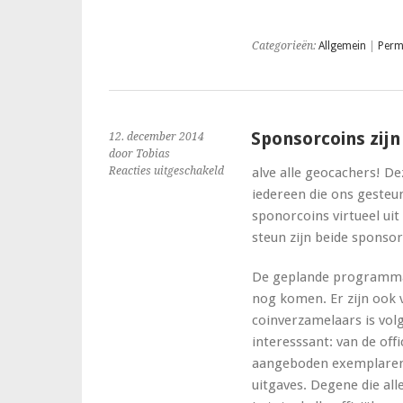
Categorieën:
Allgemein
|
Perm
Sponsorcoins zijn
12. december 2014
door Tobias
voor
Reacties uitgeschakeld
alve alle geocachers! De
Sponsorcoins
iedereen die ons gesteu
zijn
sponorcoins virtueel uit
uitverkocht
steun zijn beide sponsor
De geplande programma 
nog komen. Er zijn ook
coinverzamelaars is vol
interesssant: van de off
aangeboden exemplaren e
uitgaves. Degene die all